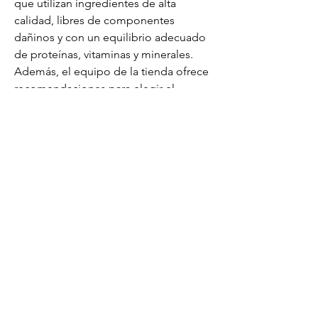
que utilizan ingredientes de alta 
calidad, libres de componentes 
dañinos y con un equilibrio adecuado 
de proteínas, vitaminas y minerales. 
Además, el equipo de la tienda ofrece 
recomendaciones para elegir el 
alimento más adecuado en cada caso, 
fomentando una cultura de cuidado 
responsable y consciente. Gracias a 
esta atención personalizada, los 
clientes pueden estar seguros de que 
están proporcionando a sus mascotas 
lo mejor en nutrición y bienestar,
ENGS ARGENTINA
+54 9 11 40784141
alejandro@engs.com.ar