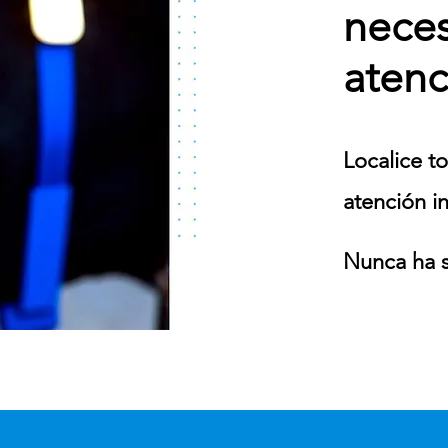
neces
atenc
Localice t
atención i
Nunca ha s