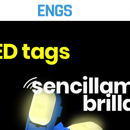
Inicio
Celo y Salud
ED tags
sencilla
bril