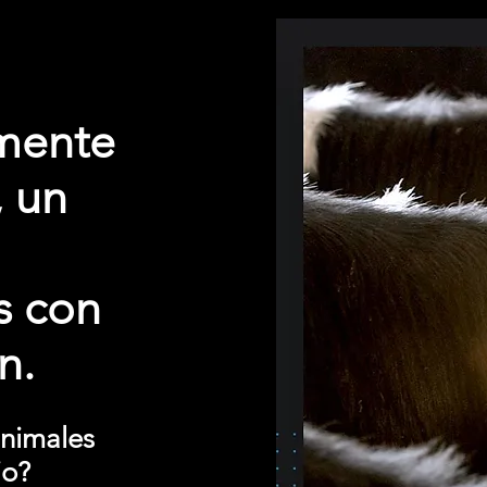
mente
, un
s con
n.
animales
io?