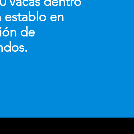
0 vacas dentro
 establo en
ión de
ndos.