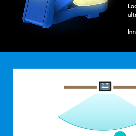
Loc
ult
Inn