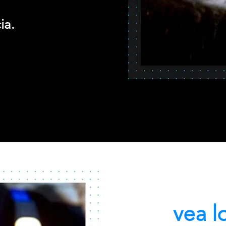
ia.
vea l