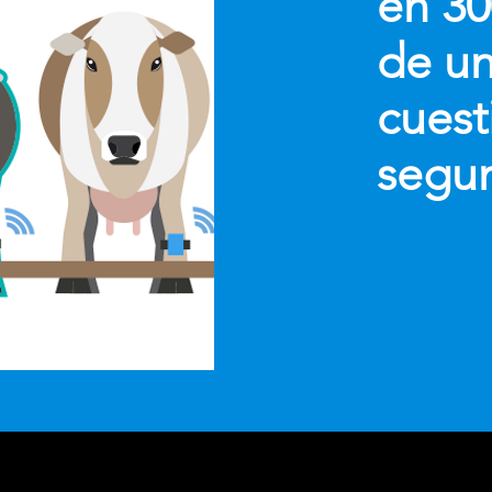
en 30
de un
cuest
segu