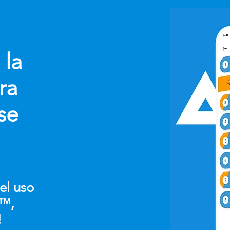
 la
ra
se
 el uso
D™,
!