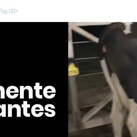
Tag LED
Enfriamiento Inteligente
Ordeñe
Empresa
mente
lantes