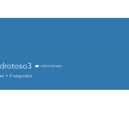
Tag LED
Enfriamiento Inteligente
Ordeñe
Empresa
ndrotoso3
Administrador
es
0
seguidos