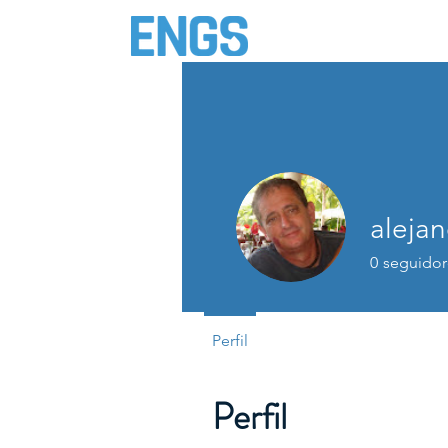
Inicio
Celo y Salud
aleja
0
seguidor
Perfil
Perfil